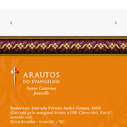
Endereço: Estrada Fernão André Gomes, 1500
(Entrada pela marginal frente a GM-Chevrolet, Km.47
sentido sul)
Nova Brasília - Joinville / SC