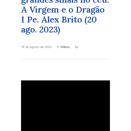
A Virgem e o Dragão
I Pe. Alex Brito (20
ago. 2023)
19 de agosto de 2023
In
Vídeos
By