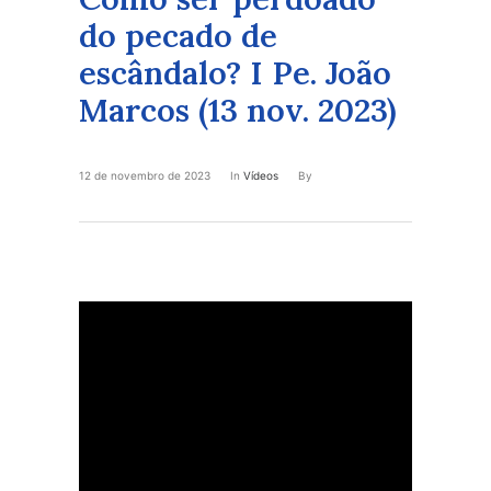
do pecado de
escândalo? I Pe. João
Marcos (13 nov. 2023)
12 de novembro de 2023
In
Vídeos
By