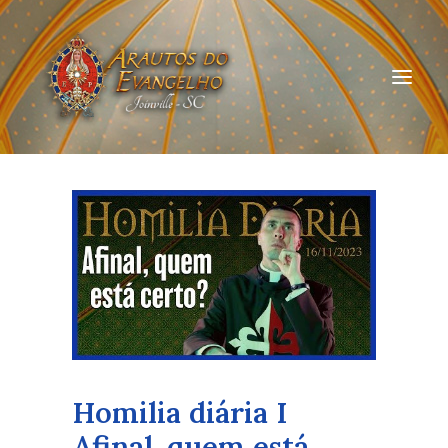
HOME
QUEM SOMOS
ARAUTOS JOINVILLE
CURSOS ON-LINE
DOAÇÃO
Homilia diária I
Afinal, quem está