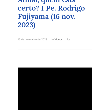
certo? I Pe. Rodrigo
Fujiyama (16 nov.
2023)
15 de novembro de 2023
In
Vídeos
By