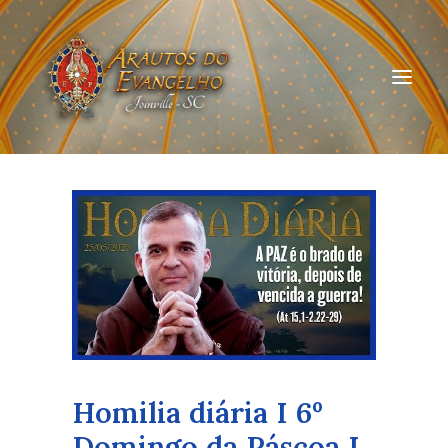
HOME
QUEM SOMOS
ARAUTOS JOINVILLE
CURSOS ON-LINE
DOAÇÃO
Homilia diária I 6º
Domingo da Páscoa I