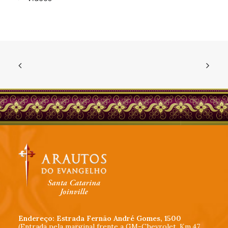
Endereço: Estrada Fernão André Gomes, 1500
(Entrada pela marginal frente a GM-Chevrolet, Km.47