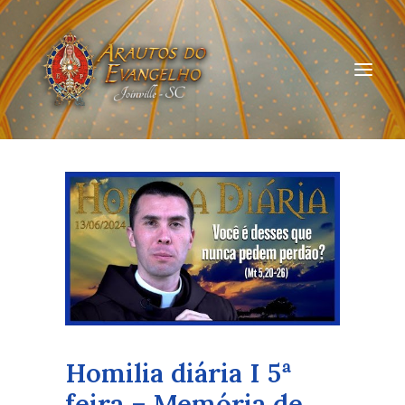
HOME
QUEM SOMOS
ARAUTOS JOINVILLE
CURSOS ON-LINE
DOAÇÃO
Homilia diária I 5ª
feira – Memória de