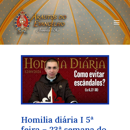
HOME
QUEM SOMOS
ARAUTOS JOINVILLE
CURSOS ON-LINE
DOAÇÃO
Homilia diária I 5ª
feira – 23ª semana do