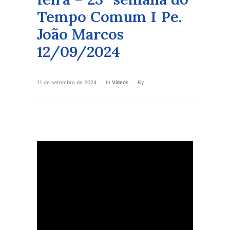
Tempo Comum I Pe.
João Marcos
12/09/2024
11 de setembro de 2024
In
Vídeos
By