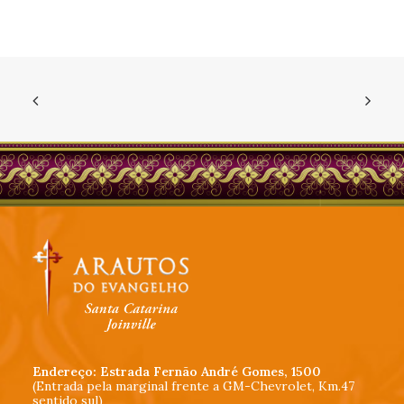
Endereço: Estrada Fernão André Gomes, 1500
(Entrada pela marginal frente a GM-Chevrolet, Km.47
sentido sul)