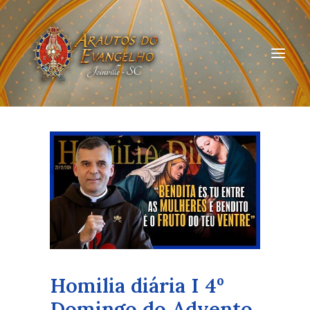
HOME
QUEM SOMOS
ARAUTOS JOINVILLE
CURSOS ON-LINE
DOAÇÃO
Homilia diária I 4º
Domingo do Advento