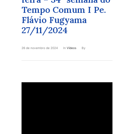
Tempo Comum I Pe.
Flávio Fugyama
27/11/2024
26 de novembro de 2024
In
Vídeos
By