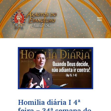
HOME
QUEM SOMOS
ARAUTOS JOINVILLE
CURSOS ON-LINE
DOAÇÃO
Homilia diária I 4ª
feira – 34ª semana do