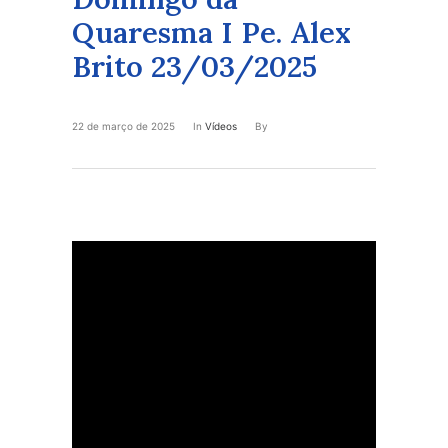
Quaresma I Pe. Alex
Brito 23/03/2025
22 de março de 2025
In
Vídeos
By