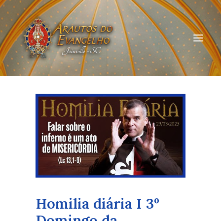
HOME
QUEM SOMOS
ARAUTOS JOINVILLE
CURSOS ON-LINE
DOAÇÃO
Homilia diária I 3º
Domingo da