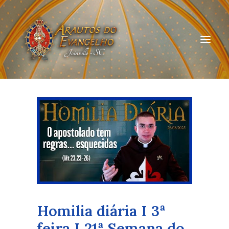
HOME
QUEM SOMOS
ARAUTOS JOINVILLE
CURSOS ON-LINE
DOAÇÃO
Homilia diária I 3ª
feira I 21ª Semana do