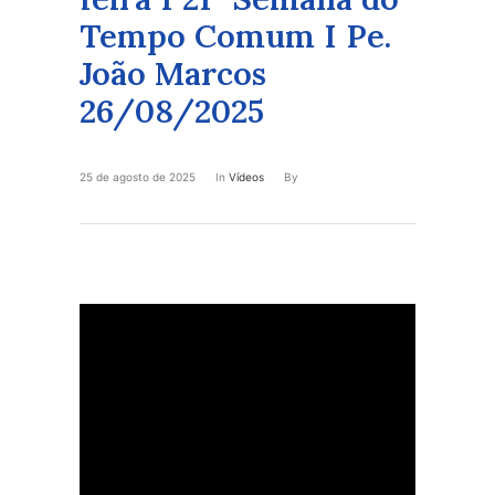
Tempo Comum I Pe.
João Marcos
26/08/2025
25 de agosto de 2025
In
Vídeos
By