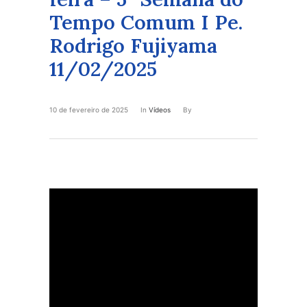
Tempo Comum I Pe.
Rodrigo Fujiyama
11/02/2025
10 de fevereiro de 2025
In
Vídeos
By