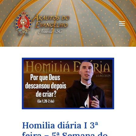
HOME
QUEM SOMOS
ARAUTOS JOINVILLE
CURSOS ON-LINE
DOAÇÃO
Homilia diária I 3ª
feira – 5ª Semana do