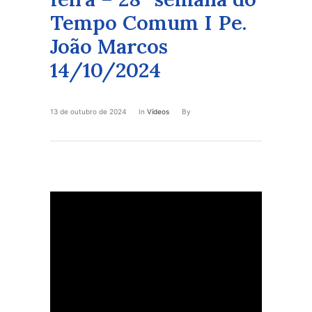
Tempo Comum I Pe.
João Marcos
14/10/2024
13 de outubro de 2024
In
Vídeos
By