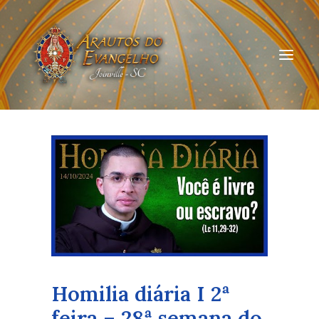
HOME
QUEM SOMOS
ARAUTOS JOINVILLE
CURSOS ON-LINE
DOAÇÃO
Homilia diária I 2ª
feira – 28ª semana do