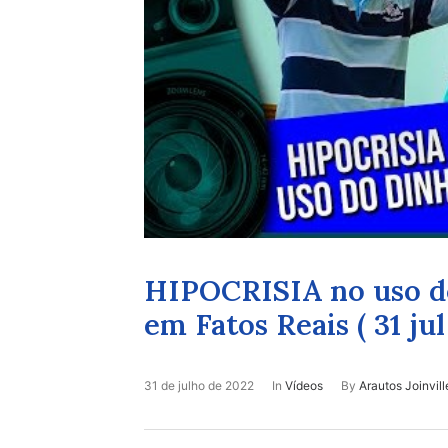
HIPOCRISIA no uso d
em Fatos Reais ( 31 jul
31 de julho de 2022
In
Vídeos
By
Arautos Joinvill