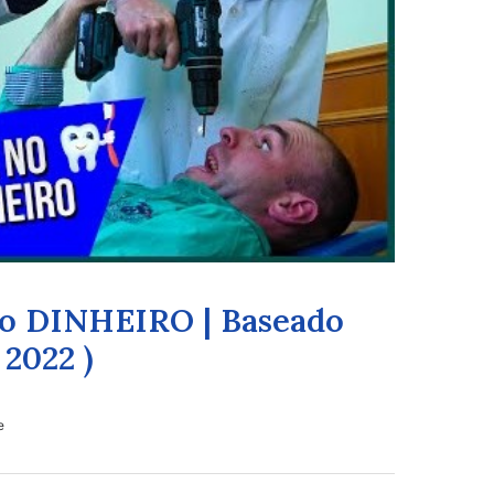
o DINHEIRO | Baseado
 2022 )
e