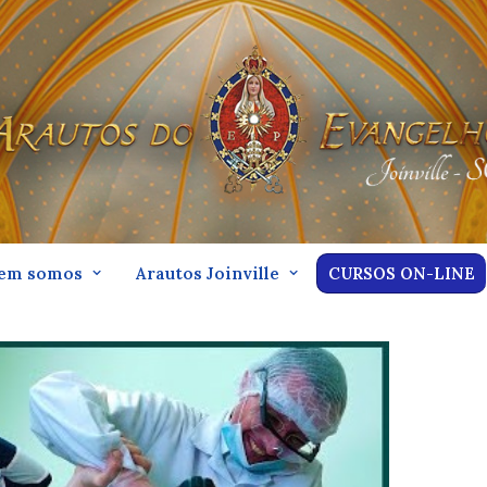
em somos
Arautos Joinville
CURSOS ON-LINE