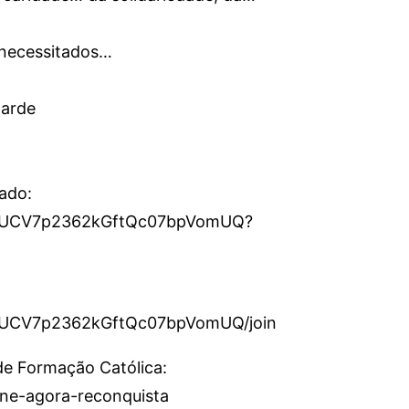
 necessitados…
tarde
cado:
el/UCV7p2362kGftQc07bpVomUQ?
l/UCV7p2362kGftQc07bpVomUQ/join
 de Formação Católica:
sine-agora-reconquista