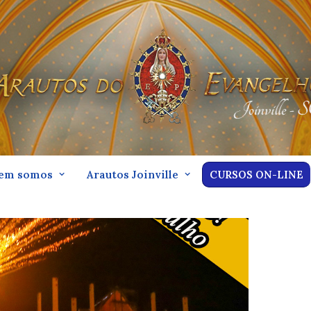
em somos
Arautos Joinville
CURSOS ON-LINE