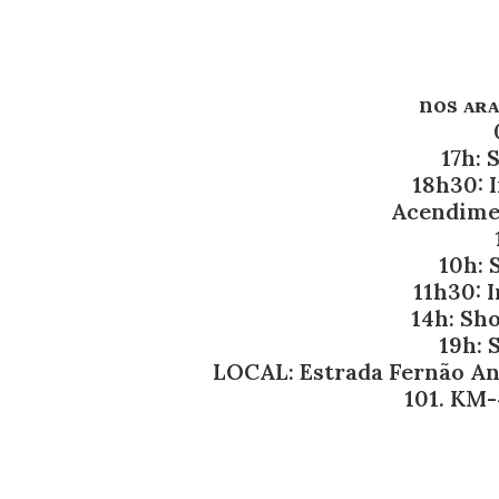
nos ᴀʀᴀ
17h: 
18h30: I
Acendimen
10h: 
11h30: I
14h: Sh
️19h:
LOCAL: Estrada Fernão An
101. KM-