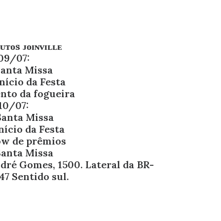
ᴜᴛᴏs ᴊᴏɪɴᴠɪʟʟᴇ
09/07:
Santa Missa
nício da Festa
to da fogueira
10/07:
Santa Missa
nício da Festa
ow de prêmios
 Santa Missa
dré Gomes, 1500. Lateral da BR-
47 Sentido sul.