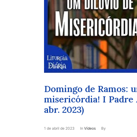
Domingo de Ramos: u
misericórdia! I Padre 
abr. 2023)
1 de abril de 2023
In
Vídeos
By