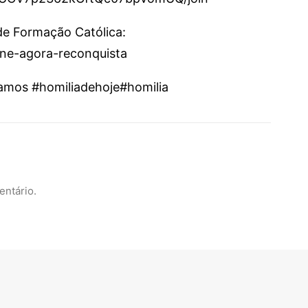
 de Formação Católica:
sine-agora-reconquista
mos #homiliadehoje#homilia
entário.