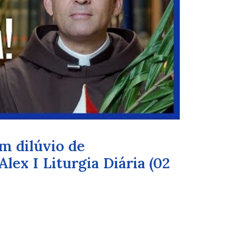
m dilúvio de
Alex I Liturgia Diária (02