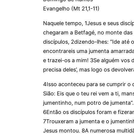
Evangelho (Mt 21,1-11)
Naquele tempo, 1Jesus e seus disc
chegaram a Betfagé, no monte das O
discípulos, 2dizendo-lhes: “Ide até 
encontrareis uma jumenta amarrada
e trazei-os a mim! 3Se alguém vos d
precisa deles’, mas logo os devolverá
4Isso aconteceu para se cumprir o qu
Sião: Eis que o teu rei vem a ti, 
jumentinho, num potro de jumenta”.
6Então os discípulos foram e fizer
7Trouxeram a jumenta e o jumentinh
Jesus montou. 8A numerosa multidã