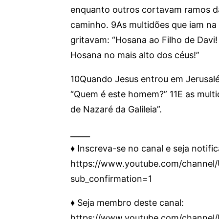
enquanto outros cortavam ramos da
caminho. 9As multidões que iam na 
gritavam: “Hosana ao Filho de Dav
Hosana no mais alto dos céus!”
10Quando Jesus entrou em Jerusalém 
“Quem é este homem?” 11E as multid
de Nazaré da Galileia”.
_____
♦️ Inscreva-se no canal e seja notifi
https://www.youtube.com/chann
sub_confirmation=1
♦️ Seja membro deste canal:
https://www.youtube.com/channe