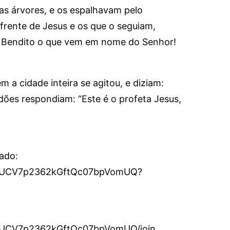
s árvores, e os espalhavam pelo
frente de Jesus e os que o seguiam,
i! Bendito o que vem em nome do Senhor!
a cidade inteira se agitou, e diziam:
ões respondiam: “Este é o profeta Jesus,
cado:
el/UCV7p2362kGftQc07bpVomUQ?
l/UCV7p2362kGftQc07bpVomUQ/join