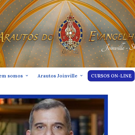
em somos
Arautos Joinville
CURSOS ON-LINE