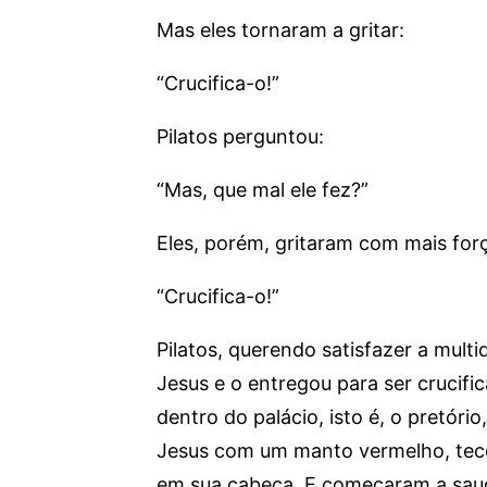
Mas eles tornaram a gritar:
“Crucifica-o!”
Pilatos perguntou:
“Mas, que mal ele fez?”
Eles, porém, gritaram com mais for
“Crucifica-o!”
Pilatos, querendo satisfazer a mult
Jesus e o entregou para ser crucifi
dentro do palácio, isto é, o pretóri
Jesus com um manto vermelho, tec
em sua cabeça. E começaram a saud