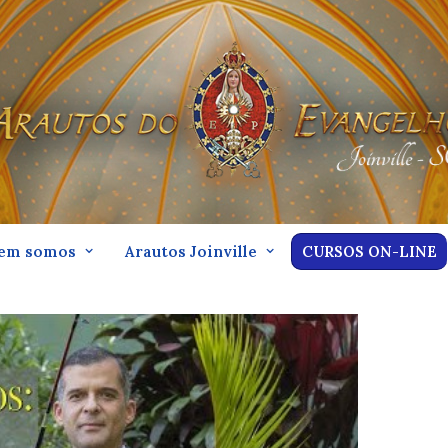
em somos
Arautos Joinville
CURSOS ON-LINE