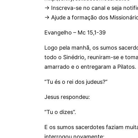
→ Inscreva-se no canal e seja notifi
→ Ajude a formação dos Missionários
Evangelho – Mc 15,1-39
Logo pela manhã, os sumos sacerdot
todo o Sinédrio, reuniram-se e to
amarrado e o entregaram a Pilatos. 
“Tu és o rei dos judeus?”
Jesus respondeu:
“Tu o dizes”.
E os sumos sacerdotes faziam muita
interrogou novamente: