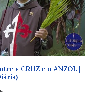
ntre a CRUZ e o ANZOL |
iária)
lle