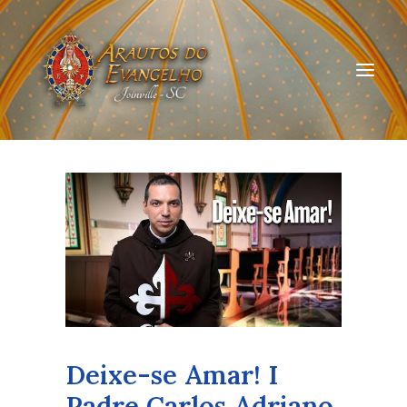
HOME
QUEM SOMOS
ARAUTOS JOINVILLE
CURSOS ON-LINE
DOAÇÃO
Deixe-se Amar! I
Padre Carlos Adriano