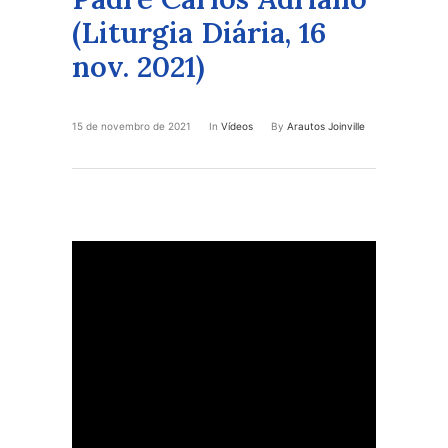
(Liturgia Diária, 16
nov. 2021)
15 de novembro de 2021
In
Vídeos
By
Arautos Joinville