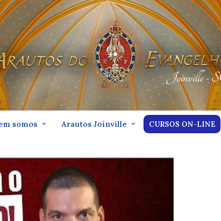
em somos
Arautos Joinville
CURSOS ON-LINE