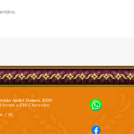
entário.
ernão André Gomes, 1500
al frente a GM-Chevrolet,
lle / SC