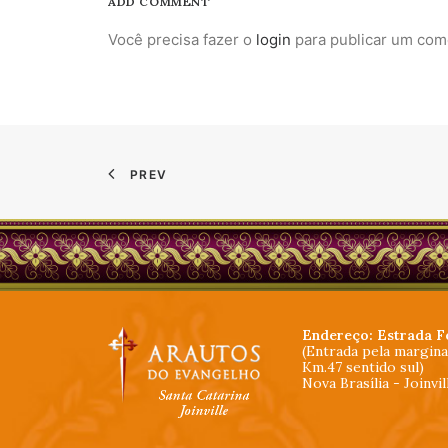
ADD COMMENT
Você precisa fazer o
login
para publicar um com
PREV
Endereço: Estrada F
(Entrada pela margin
Km.47 sentido sul)
Nova Brasília - Joinvi