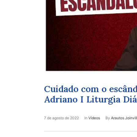
Cuidado com o escânda
Adriano I Liturgia Diá
7 de agosto de 2022
In
Vídeos
By
Arautos Joinvil