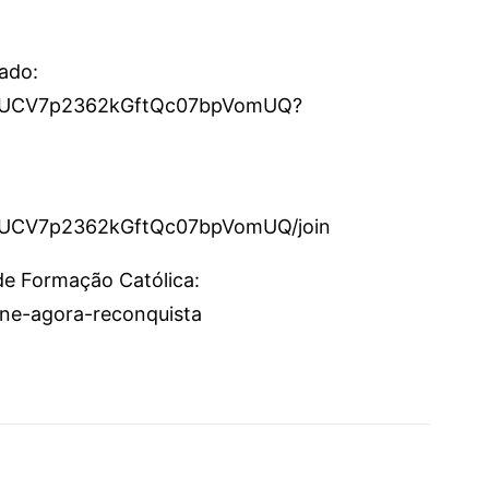
cado:
el/UCV7p2362kGftQc07bpVomUQ?
l/UCV7p2362kGftQc07bpVomUQ/join
 de Formação Católica:
sine-agora-reconquista