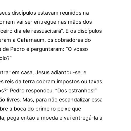
eus discípulos estavam reunidos na
do Homem vai ser entregue nas mãos dos
iro dia ele ressuscitará”. E os discípulos
garam a Cafarnaum, os cobradores do
 de Pedro e perguntaram: “O vosso
plo?”
trar em casa, Jesus adiantou-se, e
Os reis da terra cobram impostos ou taxas
os?” Pedro respondeu: “Dos estranhos!”
ão livres. Mas, para não escandalizar essa
abre a boca do primeiro peixe que
a; pega então a moeda e vai entregá-la a