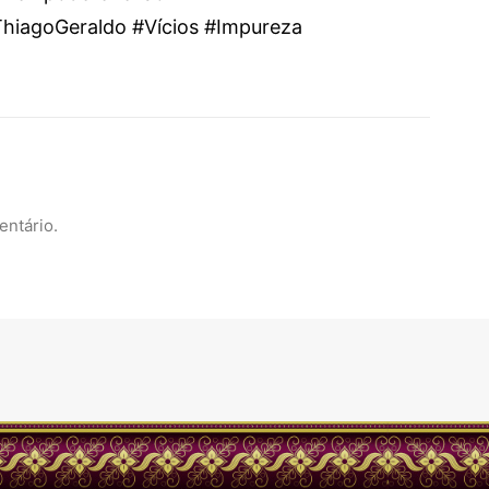
hiagoGeraldo #Vícios #Impureza
entário.