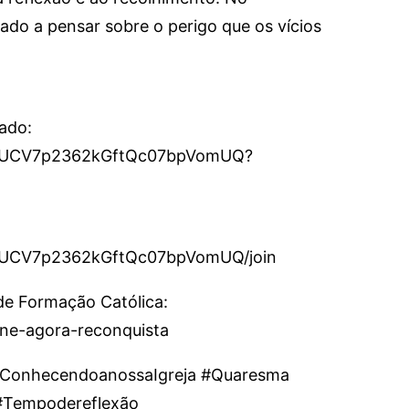
ado a pensar sobre o perigo que os vícios
cado:
el/UCV7p2362kGftQc07bpVomUQ?
l/UCV7p2362kGftQc07bpVomUQ/join
 de Formação Católica:
sine-agora-reconquista
#ConhecendoanossaIgreja #Quaresma
 #Tempodereflexão