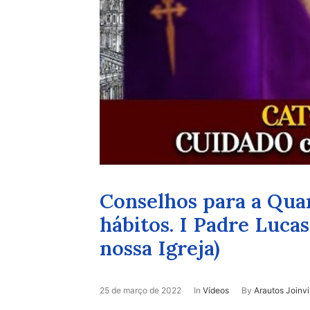
Conselhos para a Qua
hábitos. I Padre Luca
nossa Igreja)
25 de março de 2022
In
Vídeos
By
Arautos Joinvi