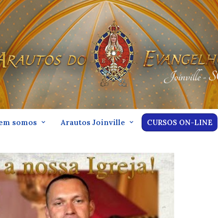
em somos
Arautos Joinville
CURSOS ON-LINE