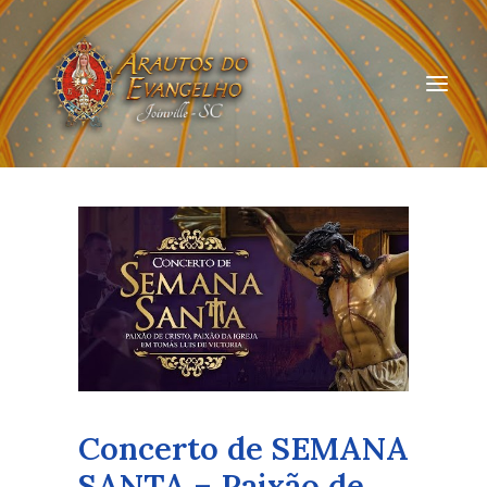
HOME
QUEM SOMOS
ARAUTOS JOINVILLE
CURSOS ON-LINE
DOAÇÃO
Concerto de SEMANA
SANTA – Paixão de