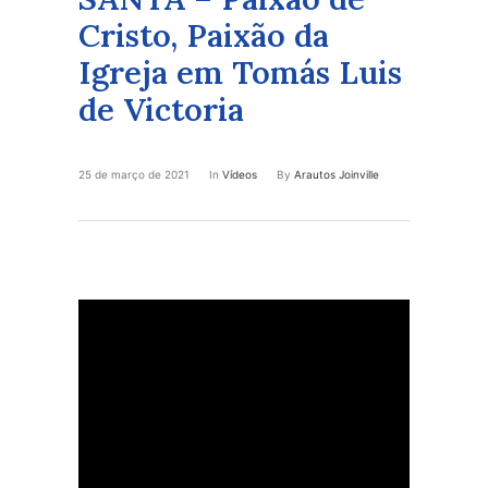
Cristo, Paixão da
Igreja em Tomás Luis
de Victoria
25 de março de 2021
In
Vídeos
By
Arautos Joinville