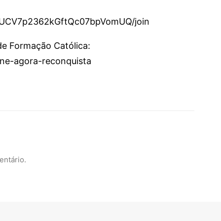
l/UCV7p2362kGftQc07bpVomUQ/join
 de Formação Católica:
sine-agora-reconquista
entário.