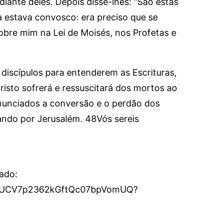
iante deles. Depois disse-lhes: “São estas
a estava convosco: era preciso que se
obre mim na Lei de Moisés, nos Profetas e
s discípulos para entenderem as Escrituras,
 Cristo sofrerá e ressuscitará dos mortos ao
anunciados a conversão e o perdão dos
ndo por Jerusalém. 48Vós sereis
cado:
el/UCV7p2362kGftQc07bpVomUQ?