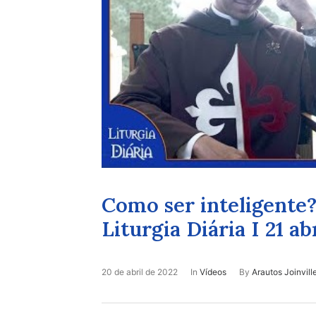
Como ser inteligente?
Liturgia Diária I 21 ab
20 de abril de 2022
In
Vídeos
By
Arautos Joinvill