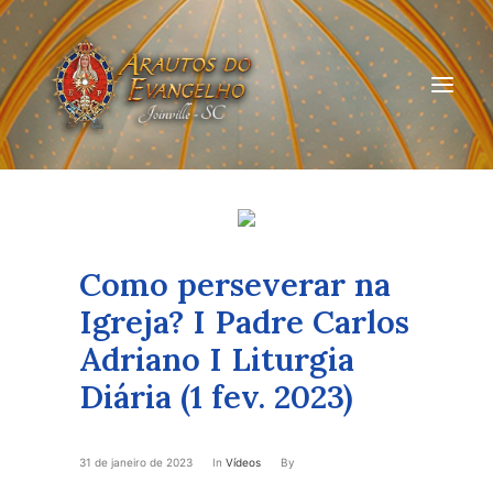
HOME
QUEM SOMOS
Como perseverar na
ARAUTOS JOINVILLE
Igreja? I Padre Carlos
Adriano I Liturgia
CURSOS ON-LINE
Diária (1 fev. 2023)
DOAÇÃO
31 de janeiro de 2023
In
Vídeos
By