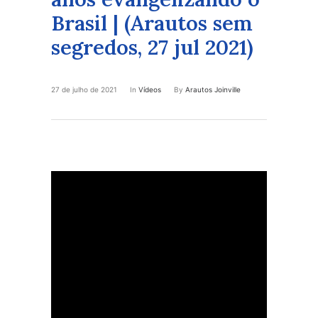
Brasil | (Arautos sem
segredos, 27 jul 2021)
27 de julho de 2021
In
Vídeos
By
Arautos Joinville