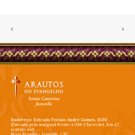
Endereço: Estrada Fernão André Gomes, 1500
(Entrada pela marginal frente a GM-Chevrolet, Km.47
sentido sul)
Nova Brasília - Joinville / SC