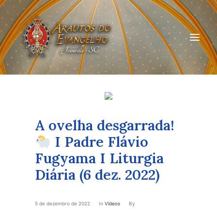
HOME
QUEM SOMOS
A ovelha desgarrada!
ARAUTOS JOINVILLE
I Padre Flávio
Fugyama I Liturgia
CURSOS ON-LINE
Diária (6 dez. 2022)
DOAÇÃO
5 de dezembro de 2022
In
Vídeos
By