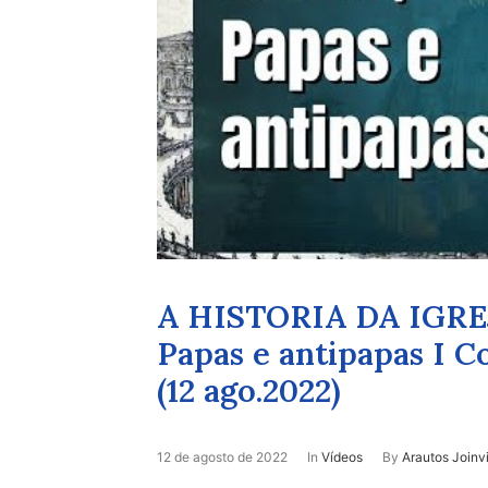
A HISTORIA DA IGREJA
Papas e antipapas I C
(12 ago.2022)
12 de agosto de 2022
In
Vídeos
By
Arautos Joinvi