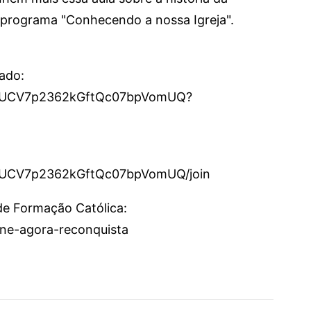
 programa "Conhecendo a nossa Igreja".
cado:
el/UCV7p2362kGftQc07bpVomUQ?
l/UCV7p2362kGftQc07bpVomUQ/join
 de Formação Católica:
sine-agora-reconquista