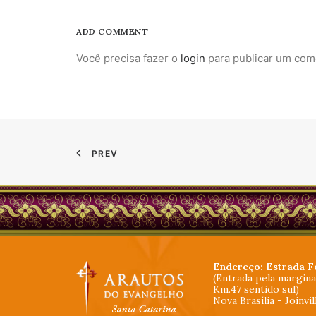
ADD COMMENT
Você precisa fazer o
login
para publicar um com
PREV
Endereço: Estrada F
(Entrada pela margin
Km.47 sentido sul)
Nova Brasília - Joinvi