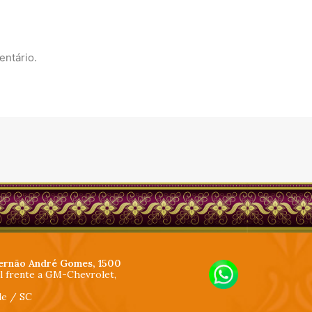
entário.
ernão André Gomes, 1500
al frente a GM-Chevrolet,
lle / SC