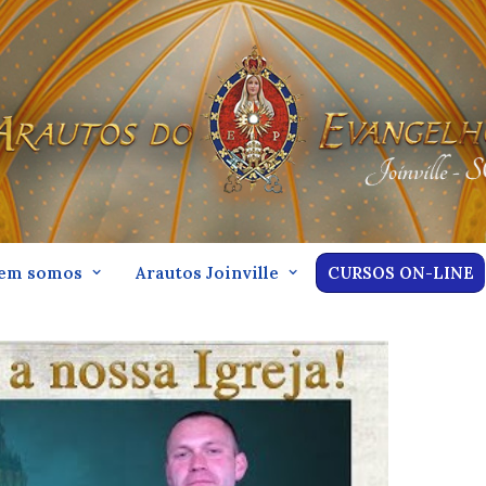
em somos
Arautos Joinville
CURSOS ON-LINE