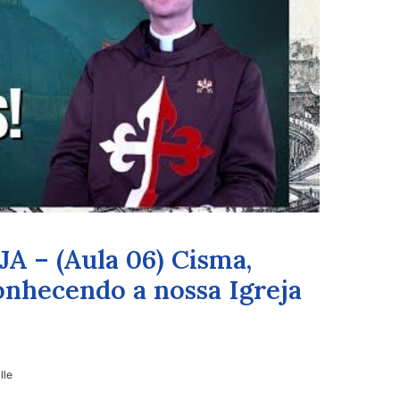
 – (Aula 06) Cisma,
onhecendo a nossa Igreja
lle