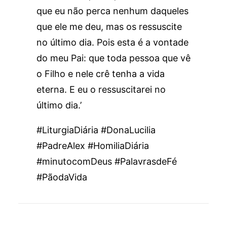
que eu não perca nenhum daqueles
que ele me deu, mas os ressuscite
no último dia. Pois esta é a vontade
do meu Pai: que toda pessoa que vê
o Filho e nele crê tenha a vida
eterna. E eu o ressuscitarei no
último dia.’
#LiturgiaDiária #DonaLucilia
#PadreAlex #HomiliaDiária
#minutocomDeus #PalavrasdeFé
#PãodaVida