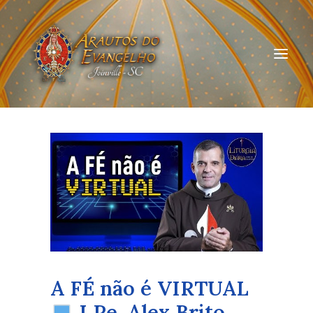
HOME
QUEM SOMOS
ARAUTOS JOINVILLE
CURSOS ON-LINE
DOAÇÃO
A FÉ não é VIRTUAL
I Pe. Alex Brito