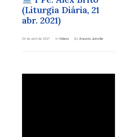
(Liturgia Diária, 21
abr. 2021)
20 de abril de 2021
In
Vídeos
By
Arautos Joinville