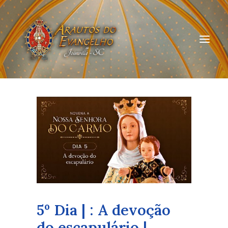
HOME
QUEM SOMOS
ARAUTOS JOINVILLE
CURSOS ON-LINE
DOAÇÃO
5º Dia | : A devoção
do escapulário |