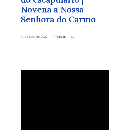
Novena a Nossa
Senhora do Carmo
11 de julho de 2023
In
Vídeos
By