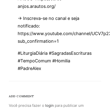
anjos.arautos.org/
→ Inscreva-se no canal e seja
notificado:
https://www.youtube.com/channel/UCV7
sub_confirmation=1
#LiturgiaDiária #SagradasEscrituras
#TempoComum #Homilia
#PadreAlex
ADD COMMENT
Você precisa fazer o
login
para publicar um