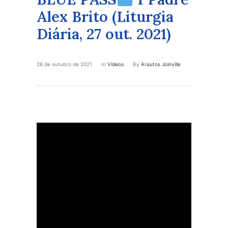
Alex Brito (Liturgia
Diária, 27 out. 2021)
26 de outubro de 2021
In
Vídeos
By
Arautos Joinville