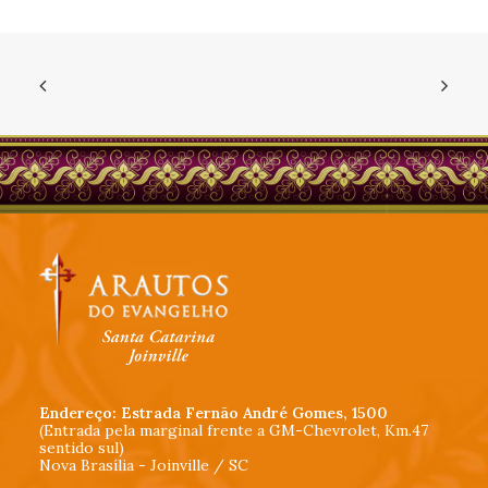
Endereço: Estrada Fernão André Gomes, 1500
(Entrada pela marginal frente a GM-Chevrolet, Km.47
sentido sul)
Nova Brasília - Joinville / SC