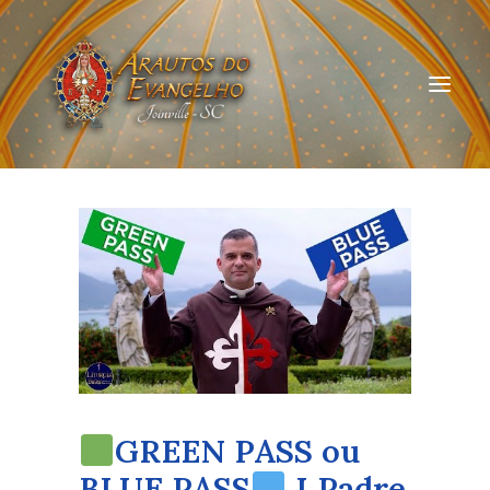
HOME
QUEM SOMOS
ARAUTOS JOINVILLE
CURSOS ON-LINE
DOAÇÃO
GREEN PASS ou
BLUE PASS
I Padre